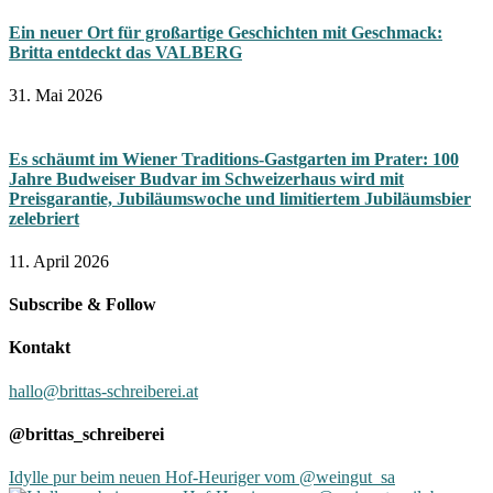
Ein neuer Ort für großartige Geschichten mit Geschmack:
Britta entdeckt das VALBERG
31. Mai 2026
Es schäumt im Wiener Traditions-Gastgarten im Prater: 100
Jahre Budweiser Budvar im Schweizerhaus wird mit
Preisgarantie, Jubiläumswoche und limitiertem Jubiläumsbier
zelebriert
11. April 2026
Subscribe & Follow
Kontakt
hallo@brittas-schreiberei.at
@brittas_schreiberei
Idylle pur beim neuen Hof-Heuriger vom @weingut_sa