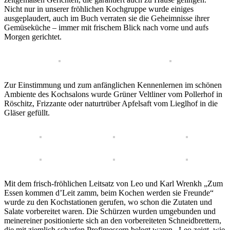
Nicht nur in unserer fröhlichen Kochgruppe wurde einiges
ausgeplaudert, auch im Buch verraten sie die Geheimnisse ihrer
Gemüseküche – immer mit frischem Blick nach vorne und aufs
Morgen gerichtet.
Zur Einstimmung und zum anfänglichen Kennenlernen im schönen
Ambiente des Kochsalons wurde Grüner Veltliner vom Pollerhof in
Röschitz, Frizzante oder naturtrüber Apfelsaft vom Lieglhof in die
Gläser gefüllt.
Mit dem frisch-fröhlichen Leitsatz von Leo und Karl Wrenkh „Zum
Essen kommen d’Leit zamm, beim Kochen werden sie Freunde“
wurde zu den Kochstationen gerufen, wo schon die Zutaten und
Salate vorbereitet waren. Die Schürzen wurden umgebunden und
meinereiner positionierte sich an den vorbereiteten Schneidbrettern,
die mit ziemlich scharfen Profimessern belegt waren. Leo zeigt, wie