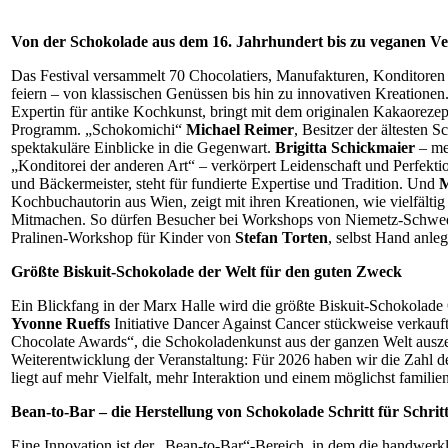
Von der Schokolade aus dem 16. Jahrhundert bis zu veganen V
Das Festival versammelt 70 Chocolatiers, Manufakturen, Konditoren 
feiern – von klassischen Genüssen bis hin zu innovativen Kreatione
Expertin für antike Kochkunst, bringt mit dem originalen Kakaoreze
Programm. „Schokomichi“
Michael Reimer
, Besitzer der ältesten 
spektakuläre Einblicke in die Gegenwart.
Brigitta Schickmaier
– meh
„Konditorei der anderen Art“ – verkörpert Leidenschaft und Perfek
und Bäckermeister, steht für fundierte Expertise und Tradition. Und
M
Kochbuchautorin aus Wien, zeigt mit ihren Kreationen, wie vielfälti
Mitmachen. So dürfen Besucher bei Workshops von Niemetz-Schwe
Pralinen-Workshop für Kinder von
Stefan Torten
, selbst Hand anle
Größte Biskuit-Schokolade der Welt für den guten Zweck
Ein Blickfang in der Marx Halle wird die größte Biskuit-Schokolad
Yvonne Rueffs
Initiative Dancer Against Cancer stückweise verkauf
Chocolate Awards“, die Schokoladenkunst aus der ganzen Welt auszeich
Weiterentwicklung der Veranstaltung: Für 2026 haben wir die Zahl de
liegt auf mehr Vielfalt, mehr Interaktion und einem möglichst famil
Bean-to-Bar – die Herstellung von Schokolade Schritt für Schrit
Eine Innovation ist der „Bean-to-Bar“-Bereich, in dem die handwerkl