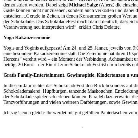
demonstriert werden. Dabei zeigt
Michael Salge
(Aherz) die einzeln
Gäste können nicht nur zusehen, sondern auch verkosten und dabei d
entstehen. „Gerade in Zeiten, in denen Konsumenten großen Wert auf H
der Schokolade. Das SchokoladeFest macht damit deutlich, dass Schokol
Verantwortung neu interpretiert wird“, erklärt Chris Delattre.
Yoga Kakaozeremonie
Yogis und Yoginis aufgepasst! Am 24. und 25. Jänner, jeweils von 9:0
eine besondere Kakaozeremonie statt. Die Zeremonie hat ihren Urspr
Herzens“ verehrt wird – ein Moment der Verbindung, Achtsamkeit un
beträgt 20 Euro – der Eintritt zum SchokoladeFest ist darin bereits e
Gratis Family-Entertainment, Gewinnspiele, Kindertanzen u.v.m
In diesem Jahr richtet das SchokoladeFest den Blick besonders auf die
Schokolademalerei, Hüpfburgen, tanzende Maskottchen, Entdeckungssp
der Schokolade spielerisch erleben können. Parallel dazu erwartet 
Tanzvorführungen und vielen weiteren Darbietungen, sowie Gewinnsp
Ich sag’s euch gleich: Ihr werdet mit gut gefüllten Papiertaschen v