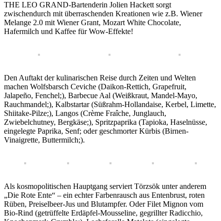
THE LEO GRAND-Bartenderin Jolien Hackett sorgt
zwischendurch mit überraschenden Kreationen wie z.B. Wiener
Melange 2.0 mit Wiener Grant, Mozart White Chocolate,
Hafermilch und Kaffee für Wow-Effekte!
Den Auftakt der kulinarischen Reise durch Zeiten und Welten
machen Wolfsbarsch Ceviche (Daikon-Rettich, Grapefruit,
Jalapeño, Fenchel;), Barbecue Aal (Weißkraut, Mandel-Mayo,
Rauchmandel;), Kalbstartar (Süßrahm-Hollandaise, Kerbel, Limette,
Shiitake-Pilze;), Langos (Crème Fraîche, Junglauch,
Zwiebelchutney, Bergkäse;), Spritzpaprika (Tapioka, Haselnüsse,
eingelegte Paprika, Senf; oder geschmorter Kürbis (Birnen-
Vinaigrette, Buttermilch;).
Als kosmopolitischen Hauptgang serviert Törzsök unter anderem
„Die Rote Ente“ – ein echter Farbenrausch aus Entenbrust, roten
Rüben, Preiselbeer-Jus und Blutampfer. Oder Filet Mignon vom
Bio-Rind (getrüffelte Erdäpfel-Mousseline, gegrillter Radicchio,