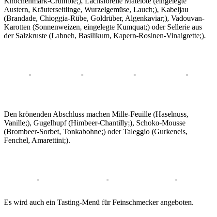
Knochenmark-Crumble;), Lachsforelle Matelote (eingelegte
Austern, Kräuterseitlinge, Wurzelgemüse, Lauch;), Kabeljau
(Brandade, Chioggia-Rübe, Goldrüber, Algenkaviar;), Vadouvan-
Karotten (Sonnenweizen, eingelegte Kumquat;) oder Sellerie aus
der Salzkruste (Labneh, Basilikum, Kapern-Rosinen-Vinaigrette;).
Den krönenden Abschluss machen Mille-Feuille (Haselnuss,
Vanille;), Gugelhupf (Himbeer-Chantilly;), Schoko-Mousse
(Brombeer-Sorbet, Tonkabohne;) oder Taleggio (Gurkeneis,
Fenchel, Amarettini;).
Es wird auch ein Tasting-Menü für Feinschmecker angeboten.