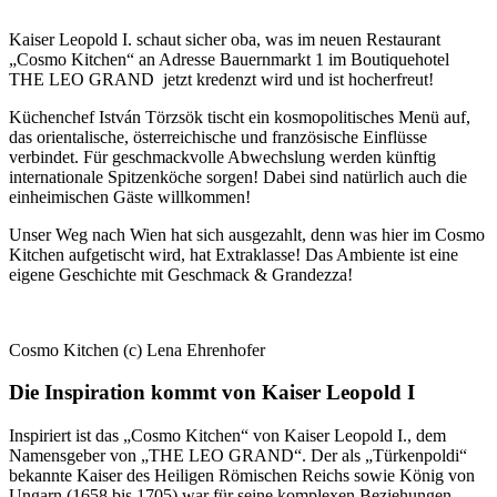
Kaiser Leopold I. schaut sicher oba, was im neuen Restaurant
„Cosmo Kitchen“ an Adresse Bauernmarkt 1 im Boutiquehotel
THE LEO GRAND jetzt kredenzt wird und ist hocherfreut!
Küchenchef István Törzsök tischt ein kosmopolitisches Menü auf,
das orientalische, österreichische und französische Einflüsse
verbindet. Für geschmackvolle Abwechslung werden künftig
internationale Spitzenköche sorgen! Dabei sind natürlich auch die
einheimischen Gäste willkommen!
Unser Weg nach Wien hat sich ausgezahlt, denn was hier im Cosmo
Kitchen aufgetischt wird, hat Extraklasse! Das Ambiente ist eine
eigene Geschichte mit Geschmack & Grandezza!
Cosmo Kitchen (c) Lena Ehrenhofer
Die Inspiration kommt von Kaiser Leopold I
Inspiriert ist das „Cosmo Kitchen“ von Kaiser Leopold I., dem
Namensgeber von „THE LEO GRAND“. Der als „Türkenpoldi“
bekannte Kaiser des Heiligen Römischen Reichs sowie König von
Ungarn (1658 bis 1705) war für seine komplexen Beziehungen