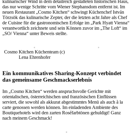
kulinarischer Wind in dem detailreich gestalteten historischen Haus,
das nur wenige Schritte vom Wiener Stephansdom entfernt ist. Im
neuen Restaurant „Cosmo Kitchen“ schwingt Küchenchef István
Törzsök das kulinarische Zepter, der die letzten acht Jahre als Chef
de Cuisine für die gastronomischen Erfolge im „Park Hyatt Vienna“
verantwortlich zeichnete und sein Können zuvor im „The Loft“ im
„SO/ Vienna“ unter Beweis stellte.
Cosmo Kitchen Küchenteam (c)
Lena Ehrenhofer
Ein kommunikatives Sharing-Konzept verbindet
das gemeinsame Geschmackserlebnis
Im „Cosmo Kitchen“ werden anspruchsvolle Gerichte mit
orientalischen, österreichischen und französischen Einflüssen
serviert, die sowohl als akkurat abgestimmtes Menü als auch à la
carte genossen werden können. Im einladenden Ambiente des
Boutiquehotels wird den zarten Roséfarbtönen gehuldigt! Ganz
nach meinem Geschmack!