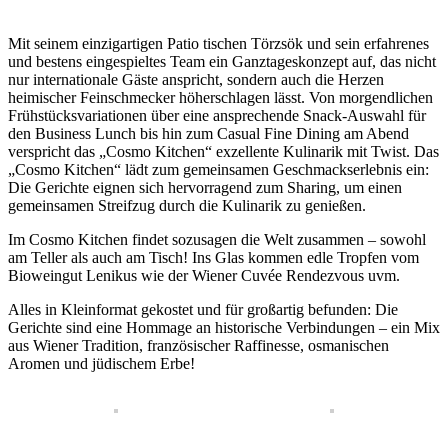
Mit seinem einzigartigen Patio tischen Törzsök und sein erfahrenes
und bestens eingespieltes Team ein Ganztageskonzept auf, das nicht
nur internationale Gäste anspricht, sondern auch die Herzen
heimischer Feinschmecker höherschlagen lässt. Von morgendlichen
Frühstücksvariationen über eine ansprechende Snack-Auswahl für
den Business Lunch bis hin zum Casual Fine Dining am Abend
verspricht das „Cosmo Kitchen“ exzellente Kulinarik mit Twist. Das
„Cosmo Kitchen“ lädt zum gemeinsamen Geschmackserlebnis ein:
Die Gerichte eignen sich hervorragend zum Sharing, um einen
gemeinsamen Streifzug durch die Kulinarik zu genießen.
Im Cosmo Kitchen findet sozusagen die Welt zusammen – sowohl
am Teller als auch am Tisch! Ins Glas kommen edle Tropfen vom
Bioweingut Lenikus wie der Wiener Cuvée Rendezvous uvm.
Alles in Kleinformat gekostet und für großartig befunden: Die
Gerichte sind eine Hommage an historische Verbindungen – ein Mix
aus Wiener Tradition, französischer Raffinesse, osmanischen
Aromen und jüdischem Erbe!