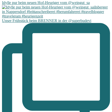
Idylle pur beim neuen Hof-Heuriger vom @weingut_sa
Unser Frühstück beim BRENNER in der @superbudevi