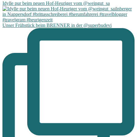
Idylle pur beim neuen Hof-Heuriger vom @weingut_sa
Unser Frühstück beim BRENNER in der @superbudevi