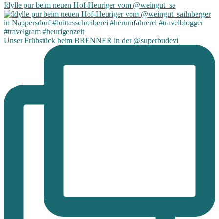
Idylle pur beim neuen Hof-Heuriger vom @weingut_sa
Unser Frühstück beim BRENNER in der @superbudevi