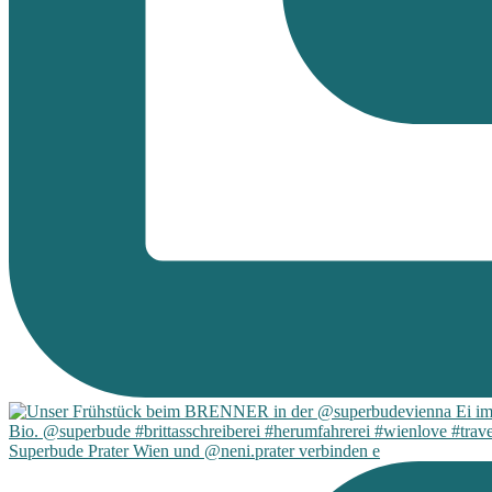
Superbude Prater Wien und @neni.prater verbinden e