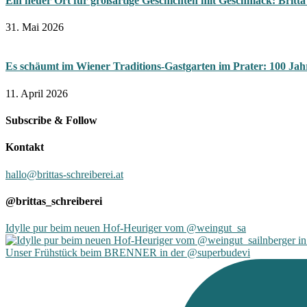
Ein neuer Ort für großartige Geschichten mit Geschmack: Bri
31. Mai 2026
Es schäumt im Wiener Traditions-Gastgarten im Prater: 100 Jah
11. April 2026
Subscribe & Follow
Kontakt
hallo@brittas-schreiberei.at
@brittas_schreiberei
Idylle pur beim neuen Hof-Heuriger vom @weingut_sa
Unser Frühstück beim BRENNER in der @superbudevi