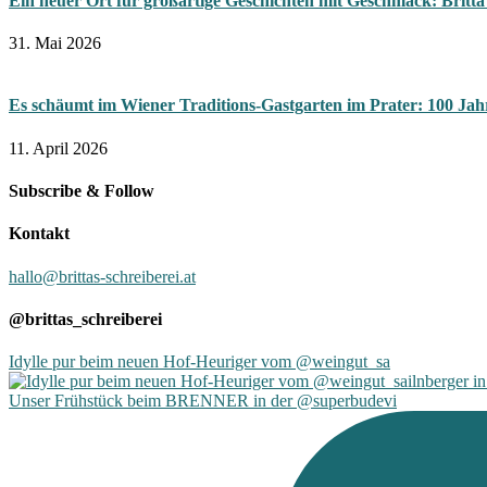
Ein neuer Ort für großartige Geschichten mit Geschmack: Bri
31. Mai 2026
Es schäumt im Wiener Traditions-Gastgarten im Prater: 100 Jah
11. April 2026
Subscribe & Follow
Kontakt
hallo@brittas-schreiberei.at
@brittas_schreiberei
Idylle pur beim neuen Hof-Heuriger vom @weingut_sa
Unser Frühstück beim BRENNER in der @superbudevi