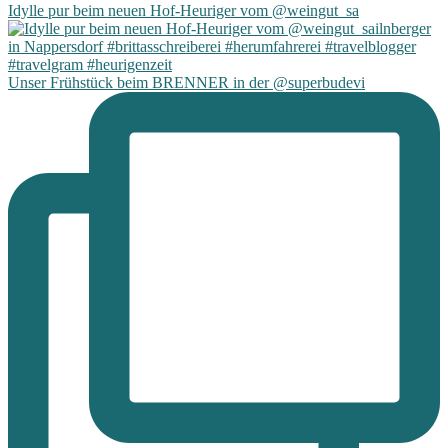
Idylle pur beim neuen Hof-Heuriger vom @weingut_sa
Unser Frühstück beim BRENNER in der @superbudevi